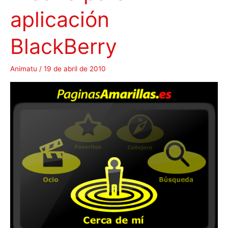
aplicación
r
t
e
BlackBerry
m
A
Animatu
/
19 de abril de 2010
n
i
m
a
t
u
M
u
l
t
i
m
e