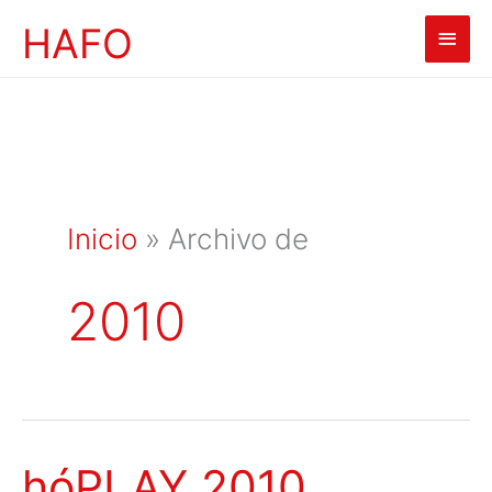
Ir
HAFO
Men
al
contenido
princ
Inicio
»
Archivo de
2010
hóPLAY 2010