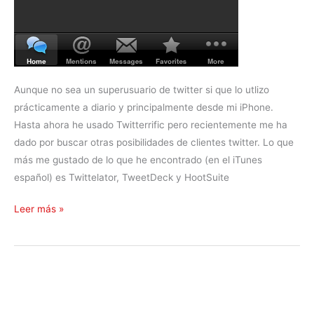
r
r
y
Aunque no sea un superusuario de twitter si que lo utlizo
prácticamente a diario y principalmente desde mi iPhone.
Hasta ahora he usado Twitterrific pero recientemente me ha
dado por buscar otras posibilidades de clientes twitter. Lo que
más me gustado de lo que he encontrado (en el iTunes
español) es Twittelator, TweetDeck y HootSuite
A
Leer más »
n
á
l
i
s
i