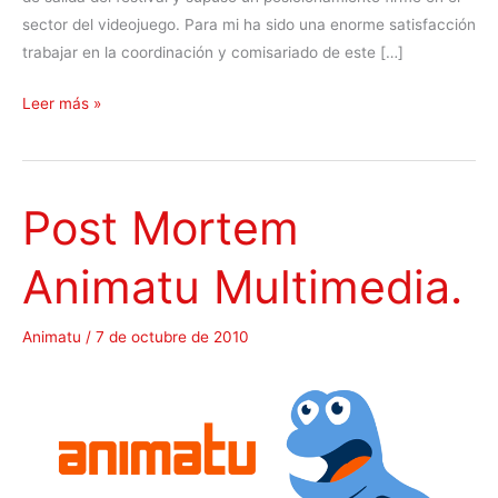
sector del videojuego. Para mi ha sido una enorme satisfacción
trabajar en la coordinación y comisariado de este […]
h
Leer más »
ó
P
L
Post Mortem
A
Y
Animatu Multimedia.
2
0
1
Animatu
/
7 de octubre de 2010
0