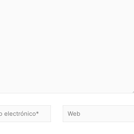
Web
nico*