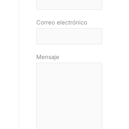
r
:
Correo electrónico
Mensaje