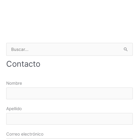
B
u
Contacto
s
c
a
Nombre
r
p
o
Apellido
r
:
Correo electrónico