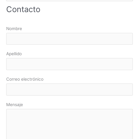
u
Contacto
s
c
a
Nombre
r
p
o
Apellido
r
:
Correo electrónico
Mensaje