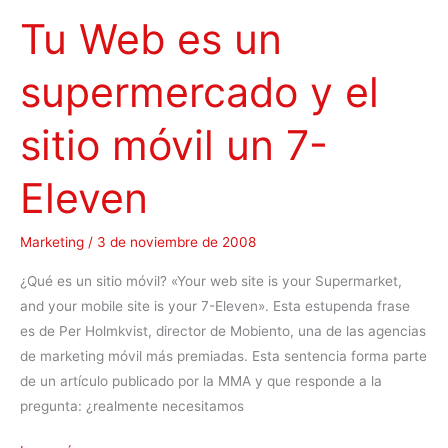
e
Tu Web es un
r
a
supermercado y el
c
c
i
sitio móvil un 7-
ó
n
Eleven
r
e
Marketing
/
3 de noviembre de 2008
a
l
¿Qué es un sitio móvil? «Your web site is your Supermarket,
e
and your mobile site is your 7-Eleven». Esta estupenda frase
n
es de Per Holmkvist, director de Mobiento, una de las agencias
e
de marketing móvil más premiadas. Esta sentencia forma parte
l
de un artículo publicado por la MMA y que responde a la
i
pregunta: ¿realmente necesitamos
P