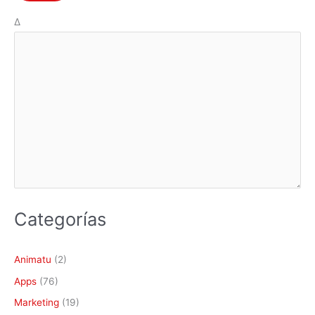
7
Δ
-
E
l
e
v
e
n
Categorías
Animatu
(2)
Apps
(76)
Marketing
(19)