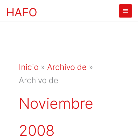
Ir
HAFO
Men
al
contenido
princ
Inicio
»
Archivo de
»
Archivo de
Noviembre
2008