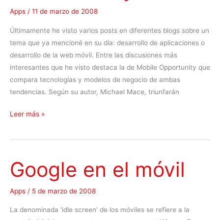
e
Apps
/
11 de marzo de 2008
s
Últimamente he visto varios posts en diferentes blogs sobre un
t
tema que ya mencioné en su día: desarrollo de aplicaciones o
o
desarrollo de la web móvil. Entre las discusiones más
a
interesantes que he visto destaca la de Mobile Opportunity que
n
compara tecnologías y modelos de negocio de ambas
t
tendencias. Según su autor, Michael Mace, triunfarán
i
-
X
Leer más »
r
H
e
T
f
M
o
Google en el móvil
L
r
-
m
M
Apps
/
5 de marzo de 2008
a
P
t
La denominada ‘idle screen’ de los móviles se refiere a la
y
e