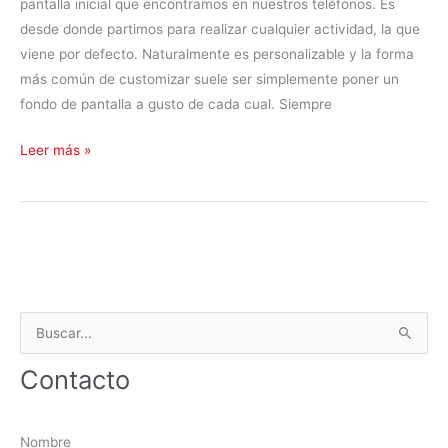
pantalla inicial que encontramos en nuestros teléfonos. Es
J
o
desde donde partimos para realizar cualquier actividad, la que
2
viene por defecto. Naturalmente es personalizable y la forma
M
más común de customizar suele ser simplemente poner un
E
fondo de pantalla a gusto de cada cual. Siempre
G
Leer más »
o
o
g
l
e
e
B
n
e
u
Contacto
l
s
m
c
ó
a
Nombre