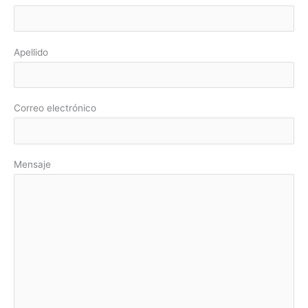
v
r
i
p
l
o
Apellido
r
:
Correo electrónico
Mensaje