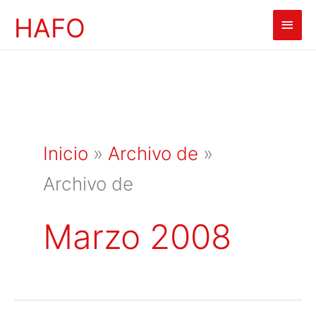
Ir
HAFO
Men
al
contenido
princ
Inicio
»
Archivo de
»
Archivo de
Marzo 2008