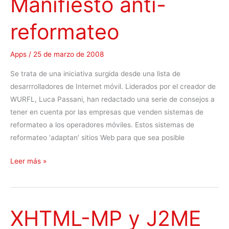
Manifiesto anti-
a
reformateo
c
i
ó
Apps
/
25 de marzo de 2008
n
Se trata de una iniciativa surgida desde una lista de
w
desarrrolladores de Internet móvil. Liderados por el creador de
e
WURFL, Luca Passani, han redactado una serie de consejos a
b
tener en cuenta por las empresas que venden sistemas de
m
reformateo a los operadores móviles. Estos sistemas de
ó
reformateo ‘adaptan’ sitios Web para que sea posible
v
i
M
Leer más »
l
a
.
n
i
XHTML-MP y J2ME
f
i