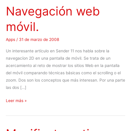
Navegación web
móvil.
Apps
/
31 de marzo de 2008
Un interesante artículo en Sender 11 nos habla sobre la
navegacíon 2D en una pantalla de móvil. Se trata de un
acercamiento al reto de mostrar los sitios Web en la pantalla
del móvil comparando técnicas básicas como el scrolling o el
zoom. Dos son los conceptos que más interesan. Por una parte
las dos […]
N
Leer más »
a
v
e
g