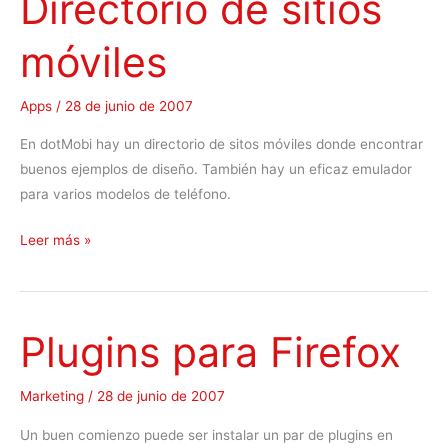
Directorio de sitios
n
móviles
m
o
b
Apps
/
28 de junio de 2007
i
En dotMobi hay un directorio de sitos móviles donde encontrar
l
buenos ejemplos de diseño. También hay un eficaz emulador
e
para varios modelos de teléfono.
p
a
D
Leer más »
r
i
a
r
W
e
o
Plugins para Firefox
c
r
t
d
o
P
Marketing
/
28 de junio de 2007
r
r
Un buen comienzo puede ser instalar un par de plugins en
i
e