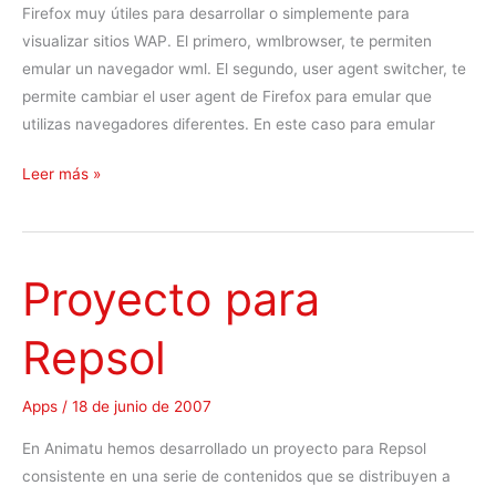
Firefox muy útiles para desarrollar o simplemente para
o
s
visualizar sitios WAP. El primero, wmlbrowser, te permiten
d
s
emular un navegador wml. El segundo, user agent switcher, te
e
permite cambiar el user agent de Firefox para emular que
s
utilizas navegadores diferentes. En este caso para emular
i
t
P
Leer más »
i
l
o
u
s
g
m
Proyecto para
i
ó
n
v
Repsol
s
i
p
l
a
e
Apps
/
18 de junio de 2007
r
s
En Animatu hemos desarrollado un proyecto para Repsol
a
consistente en una serie de contenidos que se distribuyen a
F