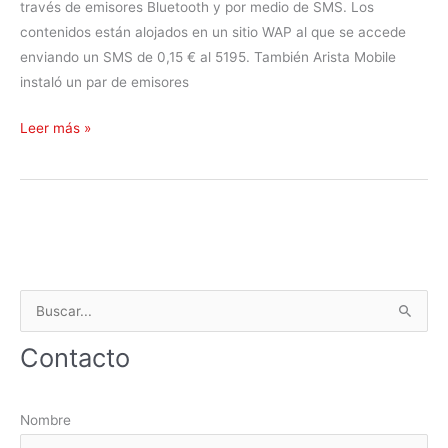
través de emisores Bluetooth y por medio de SMS. Los
i
contenidos están alojados en un sitio WAP al que se accede
r
enviando un SMS de 0,15 € al 5195. También Arista Mobile
e
instaló un par de emisores
f
o
P
Leer más »
x
r
o
y
e
c
t
B
o
p
u
Contacto
a
s
r
c
a
a
Nombre
R
r