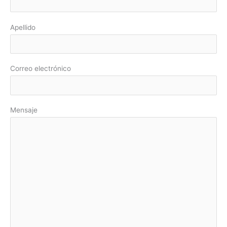
e
p
p
o
Apellido
s
r
o
:
l
Correo electrónico
Mensaje