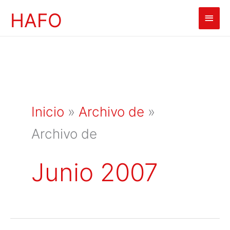
Ir
HAFO
Men
al
contenido
princ
Inicio
»
Archivo de
»
Archivo de
Junio 2007