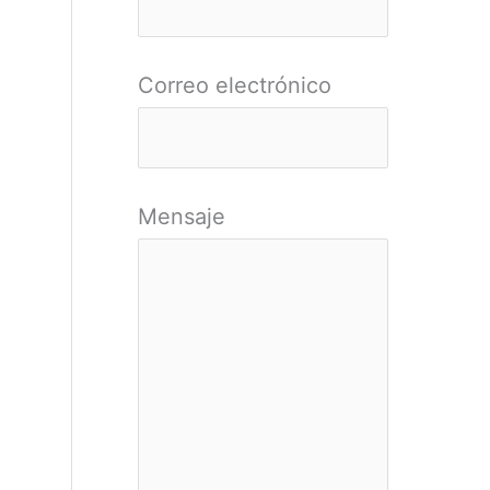
r
:
Correo electrónico
Mensaje