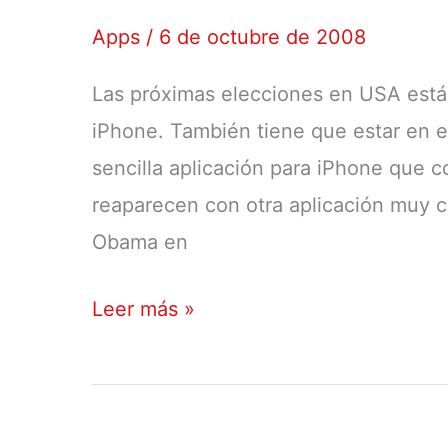
y
Apps
/
6 de octubre de 2008
publicidad
Las próximas elecciones en USA está
móvil
iPhone. También tiene que estar en e
sencilla aplicación para iPhone que c
reaparecen con otra aplicación muy 
Obama en
Obama
Leer más »
en
el
iPhone