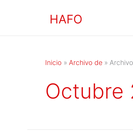
Ir
HAFO
al
contenido
Inicio
»
Archivo de
»
Archiv
Octubre