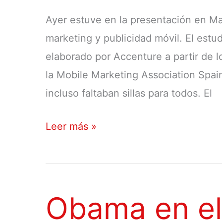
Ayer estuve en la presentación en Ma
marketing y publicidad móvil. El estu
elaborado por Accenture a partir de 
la Mobile Marketing Association Spai
incluso faltaban sillas para todos. El
Primer
Leer más »
estudio
de
inversión
Obama en el
en
marketing