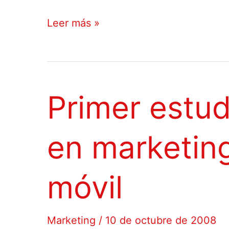
Nueva
Leer más »
guía
de
estilo
Primer estud
de
la
en marketing
MMA
móvil
Marketing
/
10 de octubre de 2008