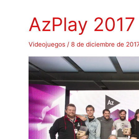
AzPlay 2017
Videojuegos
/
8 de diciembre de 201