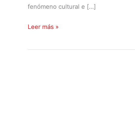
fenómeno cultural e […]
AzPlay
Leer más »
2017