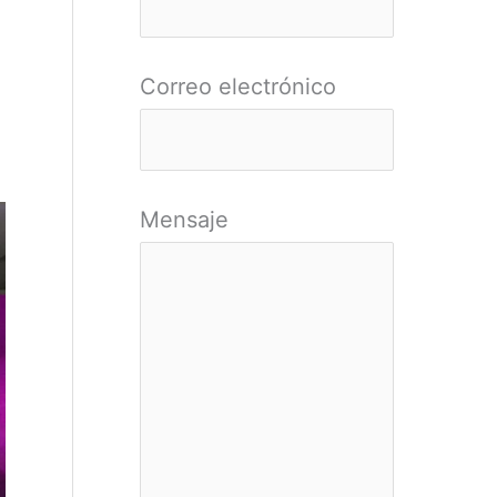
r
:
Correo electrónico
Mensaje