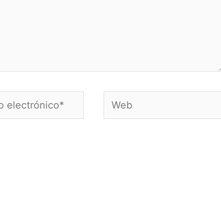
Web
nico*