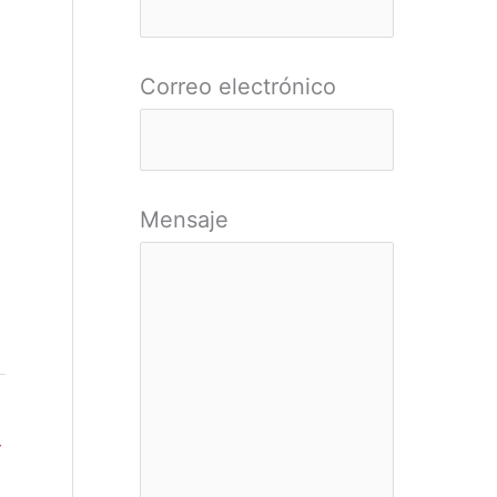
r
:
Correo electrónico
Mensaje
→