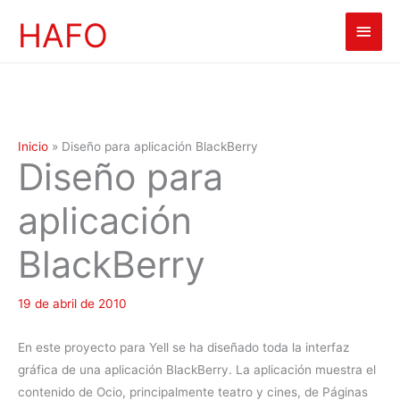
Ir
HAFO
Men
al
contenido
princ
Inicio
»
Diseño para aplicación BlackBerry
Diseño para
aplicación
BlackBerry
19 de abril de 2010
En este proyecto para Yell se ha diseñado toda la interfaz
gráfica de una aplicación BlackBerry. La aplicación muestra el
contenido de Ocio, principalmente teatro y cines, de Páginas