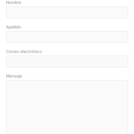
Nombre
r
p
o
Apellido
r
:
Correo electrónico
Mensaje