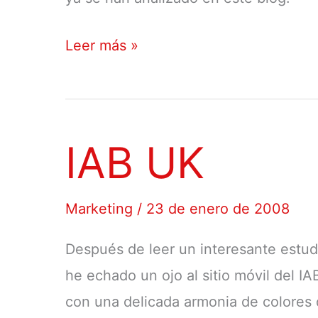
Mobile
Leer más »
design
showcases
IAB UK
Marketing
/
23 de enero de 2008
Después de leer un interesante estudi
he echado un ojo al sitio móvil del I
con una delicada armonia de colores 