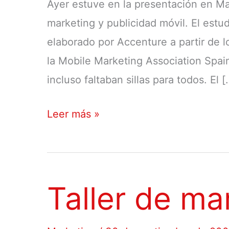
Ayer estuve en la presentación en Ma
marketing y publicidad móvil. El estu
elaborado por Accenture a partir de 
la Mobile Marketing Association Spai
incluso faltaban sillas para todos. El [
Primer
Leer más »
estudio
de
inversión
Taller de ma
en
marketing
y