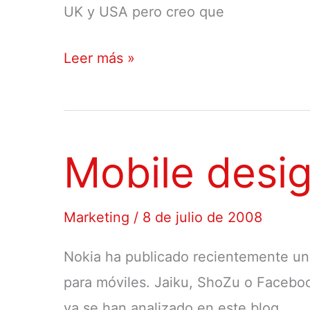
UK y USA pero creo que
Uso
Leer más »
de
Internet
móvil
Mobile desi
Marketing
/
8 de julio de 2008
Nokia ha publicado recientemente u
para móviles. Jaiku, ShoZu o Facebo
ya se han analizado en este blog.