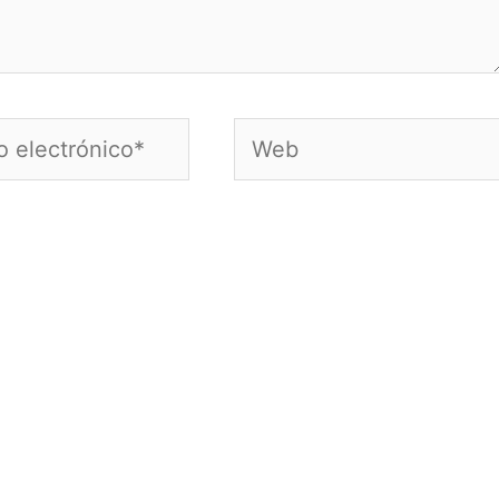
Web
nico*