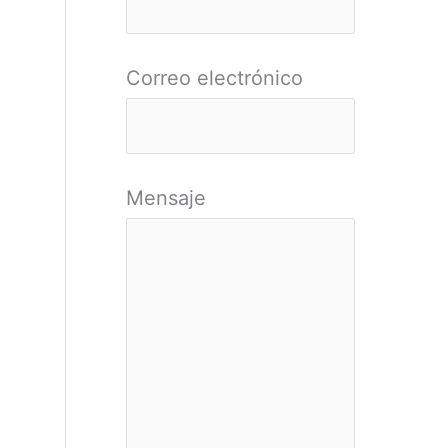
r
:
Correo electrónico
Mensaje